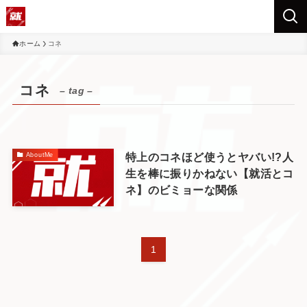
ホーム
コネ
コネ
– tag –
特上のコネほど使うとヤバい!?人
AboutMe
生を棒に振りかねない【就活とコ
ネ】のビミョーな関係
1