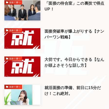
「面接の待合室」この裏技で得点
面接で勝つ
UP！
面接突破率が爆上がりする【ナン
面接で勝つ
バーワン戦略】
大切です。今日からできる【なん
面接で勝つ
か頭よさそうな話し方】
就活面接の準備、前日に15分だ
面接で勝つ
け！これ絶対。