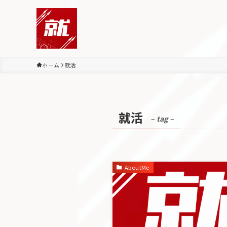
ホーム
就活
就活
– tag –
AboutMe