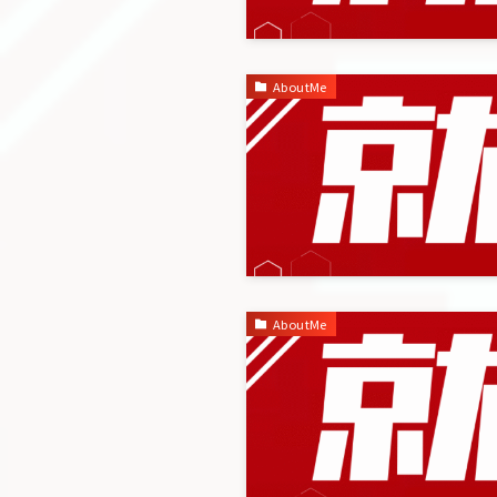
AboutMe
AboutMe