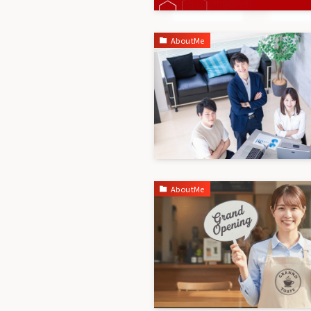
AboutMe
AboutMe