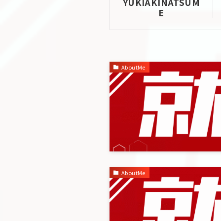
YUKIAKINATSUM
E
AboutMe
AboutMe