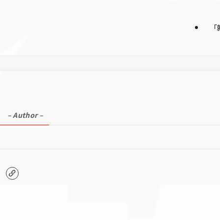
「
E
– Author –