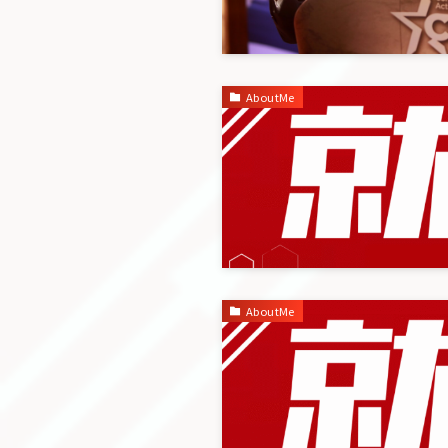
AboutMe
AboutMe