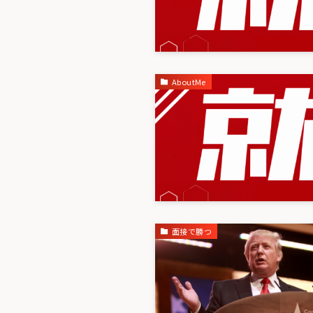
AboutMe
面接で勝つ